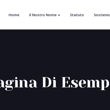
Home
Il Nostro Nome
Statuto
Sostienic
agina Di Esemp